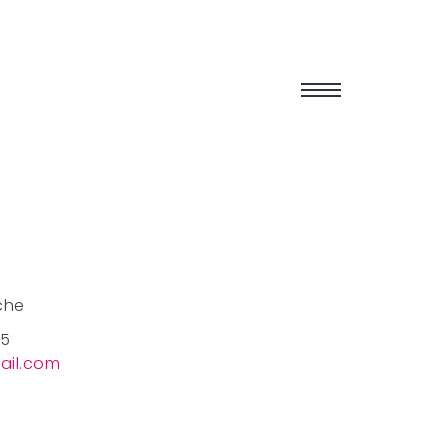
che
65
ail.com