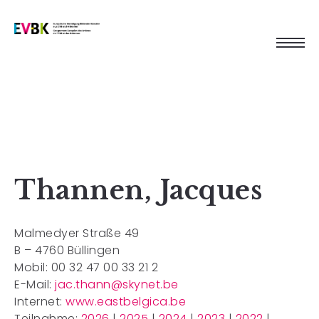
Thannen, Jacques
Malmedyer Straße 49
B – 4760 Büllingen
Mobil: 00 32 47 00 33 21 2
E-Mail:
jac.thann@skynet.be
Internet:
www.eastbelgica.be
Teilnahme:
2026
|
2025
|
2024
|
2023
|
2022
|