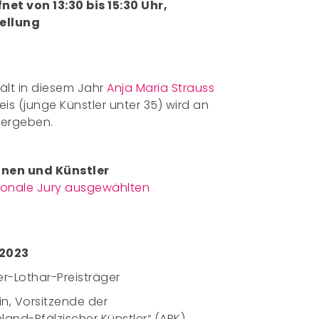
net von 13:30 bis 15:30 Uhr,
ellung
hält in diesem Jahr
Anja Maria Strauss
eis (junge Künstler unter 35) wird an
vergeben.
nen und Künstler
ationale Jury ausgewählten
 2023
ser-Lothar-Preisträger
in, Vorsitzende der
land-Pfälzischer Künstler“ (ARK)