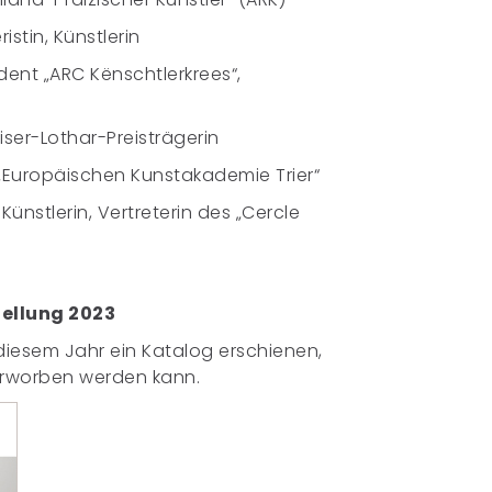
stin, Künstlerin
ident „ARC Kënschtlerkrees“,
iser-Lothar-Preisträgerin
r „Europäischen Kunstakademie Trier“
 Künstlerin, Vertreterin des „Cercle
ellung 2023
 diesem Jahr ein Katalog erschienen,
 erworben werden kann.