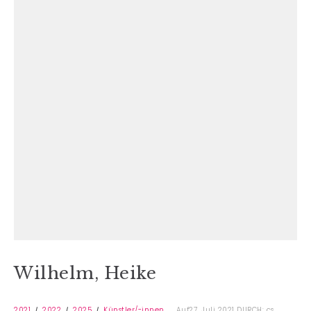
Wilhelm, Heike
2021
2022
2025
Künstler/-innen
Auf27. Juli 2021
DURCH: cs